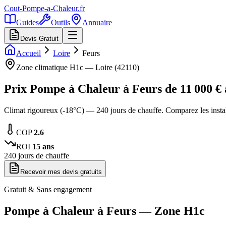
Cout-Pompe-a-Chaleur
.fr
Guides
Outils
Annuaire
Devis Gratuit
Accueil
Loire
Feurs
Zone climatique
H1c
—
Loire
(
42110
)
Prix Pompe à Chaleur à
Feurs
de
11 000
€
Climat rigoureux (-18°C) — 240 jours de chauffe. Comparez les insta
COP
2.6
ROI
15
ans
240
jours de chauffe
Recevoir mes devis gratuits
Gratuit & Sans engagement
Pompe à Chaleur à
Feurs
— Zone
H1c