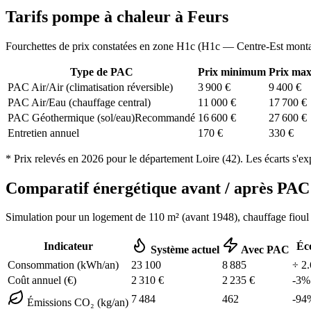
Tarifs pompe à chaleur à
Feurs
Fourchettes de prix constatées en zone
H1c
(
H1c — Centre-Est mont
Type de PAC
Prix minimum
Prix ma
PAC Air/Air (climatisation réversible)
3 900
€
9 400
€
PAC Air/Eau (chauffage central)
11 000
€
17 700
€
PAC Géothermique (sol/eau)
Recommandé
16 600
€
27 600
€
Entretien annuel
170
€
330
€
* Prix relevés en
2026
pour le département
Loire
(
42
). Les écarts s'ex
Comparatif énergétique avant / après P
Simulation pour un logement de
110
m² (
avant 1948
), chauffage
fioul
Indicateur
Éc
Système actuel
Avec PAC
Consommation (kWh/an)
23 100
8 885
÷
2.
Coût annuel (€)
2 310
€
2 235
€
-
3
%
7 484
462
-
94
Émissions CO₂ (kg/an)