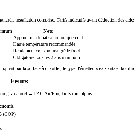
agnard
), installation comprise. Tarifs indicatifs avant déduction des aide
ximum
Note
Appoint ou climatisation uniquement
Haute température recommandée
Rendement constant malgré le froid
Obligatoire tous les 2 ans minimum
pliquent par la surface à chauffer, le type d'émetteurs existants et la diff
AC —
Feurs
 ou gaz naturel
→ PAC Air/Eau,
tarifs rhônalpins
.
onomie
6
(COP)
%