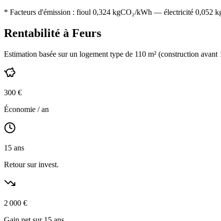
* Facteurs d'émission :
fioul 0,324
kgCO₂/kWh — électricité 0,052 kgC
Rentabilité à
Feurs
Estimation basée sur un logement type de
110
m² (construction
avant
300
€
Économie / an
15
ans
Retour sur invest.
2 000
€
Gain net sur 15 ans