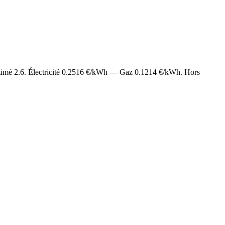
stimé
2.6
. Électricité
0.2516
€/kWh — Gaz
0.1214
€/kWh. Hors