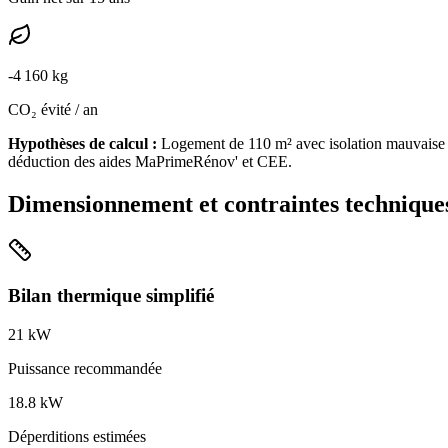
-
4 160
kg
CO₂ évité / an
Hypothèses de calcul :
Logement de
110
m² avec isolation
mauvaise
déduction des aides MaPrimeRénov' et CEE.
Dimensionnement et contraintes technique
Bilan thermique simplifié
21
kW
Puissance recommandée
18.8
kW
Déperditions estimées