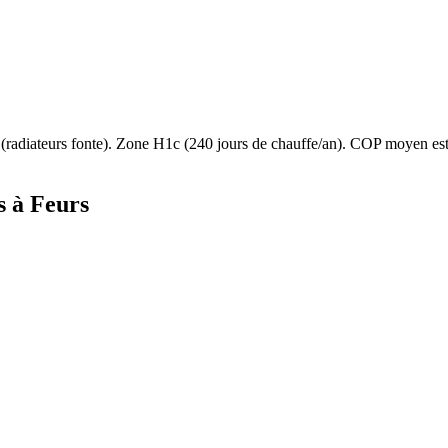
(
radiateurs fonte
). Zone
H1c
(
240
jours de chauffe/an). COP moyen e
s à
Feurs