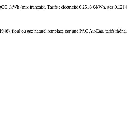
O₂/kWh (mix français). Tarifs : électricité
0.2516
€/kWh, gaz
0.1214
 1948
),
fioul ou gaz naturel
remplacé par une PAC Air/Eau,
tarifs rhôna