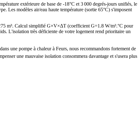
mpérature extérieure de base de -18°C et 3 000 degrés-jours unifiés, le
e. Les modèles air/eau haute température (sortie 65°C) s'imposent
 275 m³. Calcul simplifié G×V×ΔT (coefficient G=1.8 W/m³.°C pour
L'isolation très déficiente de votre logement rend prioritaire un
tir dans une pompe à chaleur à Feurs, nous recommandons fortement de
compenser une mauvaise isolation consommera davantage et s'usera plus