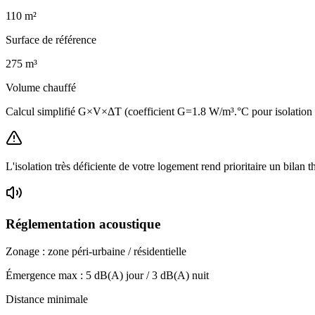
110
m²
Surface de référence
275
m³
Volume chauffé
Calcul simplifié G×V×ΔT (coefficient G=1.8 W/m³.°C pour isolatio
L'isolation très déficiente de votre logement rend prioritaire un bilan 
Réglementation acoustique
Zonage :
zone péri-urbaine / résidentielle
Émergence max :
5
dB(A) jour /
3
dB(A) nuit
Distance minimale