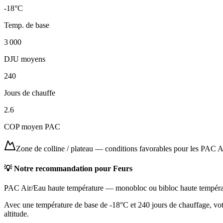
-18
°C
Temp. de base
3 000
DJU moyens
240
Jours de chauffe
2.6
COP moyen PAC
Zone de colline / plateau
—
conditions favorables pour les PAC A
💡 Notre recommandation pour
Feurs
PAC Air/Eau haute température
—
monobloc ou bibloc haute tempéra
Avec une température de base de -18°C et 240 jours de chauffage, votr
altitude.