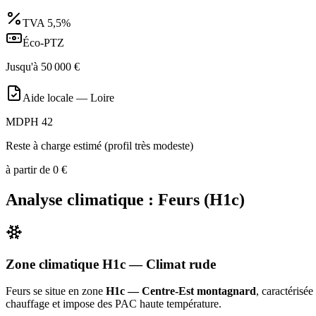
TVA
5,5%
Éco-PTZ
Jusqu'à
50 000
€
Aide locale —
Loire
MDPH 42
Reste à charge estimé (profil très modeste)
à partir de
0
€
Analyse climatique :
Feurs
(
H1c
)
Zone climatique
H1c
— Climat
rude
Feurs
se situe en zone
H1c — Centre-Est montagnard
, caractérisé
chauffage et impose des PAC haute température
.