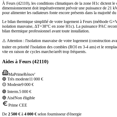
À Feurs (42110), les conditions climatiques de la zone H1c dictent le 
dimensionnement doit impérativement prévoir une puissance de 21 kW 
pour alimenter les radiateurs fonte encore présents dans la majorité d
Le bilan thermique simplifié de votre logement à Feurs (méthode G
isolation mauvaise, ΔT=38°C en zone H1c). La puissance PAC recommand
bilan thermique professionnel avant toute installation.
⚠️ Attention : l'isolation mauvaise de votre logement (construction 
traiter en priorité l'isolation des combles (ROI en 3-4 ans) et le r
vite en raison de cycles marche/arrêt trop fréquents.
Aides à
Feurs
(
42110
)
MaPrimeRénov'
🔵 Très modeste
11 000
€
🟡 Modeste
9 000
€
🟣 Interm.
5 000
€
🔴 Aisé
Non éligible
Prime CEE
De
2 500
€
à
4 000
€
selon fournisseur d'énergie