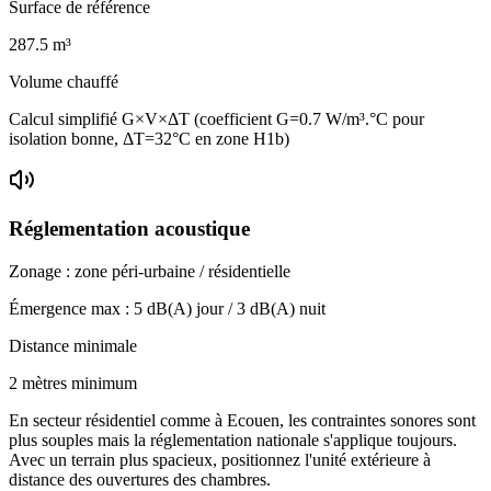
Surface de référence
287.5
m³
Volume chauffé
Calcul simplifié G×V×ΔT (coefficient G=0.7 W/m³.°C pour
isolation bonne, ΔT=32°C en zone H1b)
Réglementation acoustique
Zonage :
zone péri-urbaine / résidentielle
Émergence max :
5
dB(A) jour /
3
dB(A) nuit
Distance minimale
2 mètres minimum
En secteur résidentiel comme à Ecouen, les contraintes sonores sont
plus souples mais la réglementation nationale s'applique toujours.
Avec un terrain plus spacieux, positionnez l'unité extérieure à
distance des ouvertures des chambres.