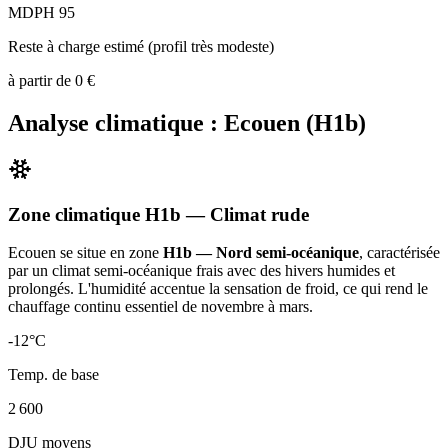
MDPH 95
Reste à charge estimé (profil très modeste)
à partir de
0
€
Analyse climatique :
Ecouen
(
H1b
)
Zone climatique
H1b
— Climat
rude
Ecouen
se situe en zone
H1b — Nord semi-océanique
, caractérisée
par un
climat semi-océanique frais avec des hivers humides et
prolongés. L'humidité accentue la sensation de froid, ce qui rend le
chauffage continu essentiel de novembre à mars
.
-12
°C
Temp. de base
2 600
DJU moyens