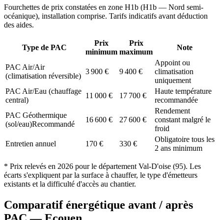
Fourchettes de prix constatées en zone
H1b
(
H1b — Nord semi-
océanique
), installation comprise. Tarifs indicatifs avant déduction
des aides.
Prix
Prix
Type de PAC
Note
minimum
maximum
Appoint ou
PAC Air/Air
3 900
€
9 400
€
climatisation
(climatisation réversible)
uniquement
PAC Air/Eau (chauffage
Haute température
11 000
€
17 700
€
central)
recommandée
Rendement
PAC Géothermique
16 600
€
27 600
€
constant malgré le
(sol/eau)
Recommandé
froid
Obligatoire tous les
Entretien annuel
170
€
330
€
2 ans minimum
* Prix relevés en
2026
pour le département
Val-D'oise
(
95
). Les
écarts s'expliquent par la surface à chauffer, le type d'émetteurs
existants et la difficulté d'accès au chantier.
Comparatif énergétique avant / après
PAC —
Ecouen