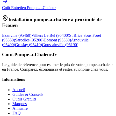
Coût Entretien Pompe-a-Chaleur
Installation pompe-a-chaleur à proximité de
Ecouen
Ezanville
(
95460
)
Villiers Le Bel
(
95400
)
St Brice Sous Foret
(
95350
)
Sarcelles
(
95200
)
Domont
(
95330
)
Arnouville
(
95400
)
Groslay
(
95410
)
Goussainville
(
95190
)
Cout-Pompe-a-Chaleur
.fr
Le guide de référence pour estimer le prix de votre pompe-a-chaleur
en France. Comparez, économisez et restez autonome chez vous.
Informations
Accueil
Guides & Conseils
Outils Gratuits
Marques
Annuaire
FAQ