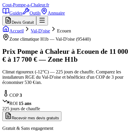
Cout-Pompe-a-Chaleur
.fr
Guides
Outils
Annuaire
Devis Gratuit
Accueil
Val-D'oise
Ecouen
Zone climatique
H1b
—
Val-D'oise
(
95440
)
Prix Pompe à Chaleur à
Ecouen
de
11 000
€ à
17 700
€ — Zone
H1b
Climat rigoureux (-12°C) — 225 jours de chauffe. Comparez les
installateurs RGE du Val-D'oise et bénéficiez d'un COP de 3 pour
économiser 530 €/an.
COP
3
ROI
15
ans
225
jours de chauffe
Recevoir mes devis gratuits
Gratuit & Sans engagement