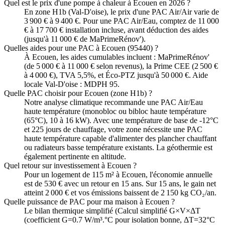
Quel est le prix d'une pompe à chaleur à Ecouen en 2026 ?
En zone H1b (Val-D'oise), le prix d'une PAC Air/Air varie de
3 900 € à 9 400 €. Pour une PAC Air/Eau, comptez de 11 000
€ à 17 700 € installation incluse, avant déduction des aides
(jusqu'à 11 000 € de MaPrimeRénov').
Quelles aides pour une PAC à Ecouen (95440) ?
À Ecouen, les aides cumulables incluent : MaPrimeRénov'
(de 5 000 € à 11 000 € selon revenus), la Prime CEE (2 500 €
à 4 000 €), TVA 5,5%, et Éco-PTZ jusqu'à 50 000 €. Aide
locale Val-D'oise : MDPH 95.
Quelle PAC choisir pour Ecouen (zone H1b) ?
Notre analyse climatique recommande une PAC Air/Eau
haute température (monobloc ou bibloc haute température
(65°C), 10 à 16 kW). Avec une température de base de -12°C
et 225 jours de chauffage, votre zone nécessite une PAC
haute température capable d'alimenter des plancher chauffant
ou radiateurs basse température existants. La géothermie est
également pertinente en altitude.
Quel retour sur investissement à Ecouen ?
Pour un logement de 115 m² à Ecouen, l'économie annuelle
est de 530 € avec un retour en 15 ans. Sur 15 ans, le gain net
atteint 2 000 € et vos émissions baissent de 2 150 kg CO₂/an.
Quelle puissance de PAC pour ma maison à Ecouen ?
Le bilan thermique simplifié (Calcul simplifié G×V×ΔT
(coefficient G=0.7 W/m³.°C pour isolation bonne, ΔT=32°C