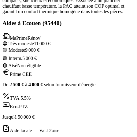
compacts, silencieux et économiques. Associée à un plancher
chauffant basse température, la PAC atteint son COP optimal et
garantit un confort thermique homogène dans toutes les pièces.
Aides à
Ecouen
(
95440
)
MaPrimeRénov'
🔵 Très modeste
11 000
€
🟡 Modeste
9 000
€
🟣 Interm.
5 000
€
🔴 Aisé
Non éligible
Prime CEE
De
2 500
€
à
4 000
€
selon fournisseur d'énergie
TVA
5,5%
Éco-PTZ
Jusqu'à
50 000
€
Aide locale —
Val-D'oise