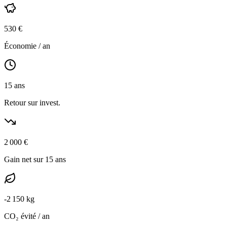
530
€
Économie / an
15
ans
Retour sur invest.
2 000
€
Gain net sur 15 ans
-
2 150
kg
CO₂ évité / an