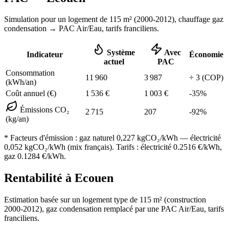
Simulation pour un logement de
115
m² (
2000-2012
), chauffage
gaz
condensation
→ PAC Air/Eau,
tarifs franciliens
.
Système
Avec
Indicateur
Économie
actuel
PAC
Consommation
11 960
3 987
÷
3
(COP)
(kWh/an)
Coût annuel (€)
1 536
€
1 003
€
-
35
%
Émissions CO₂
2 715
207
-
92
%
(kg/an)
* Facteurs d'émission :
gaz naturel 0,227
kgCO₂/kWh — électricité
0,052 kgCO₂/kWh (mix français). Tarifs : électricité
0.2516
€/kWh,
gaz
0.1284
€/kWh.
Rentabilité à
Ecouen
Estimation basée sur un logement type de
115
m² (construction
2000-2012
),
gaz condensation
remplacé par une PAC Air/Eau,
tarifs
franciliens
.