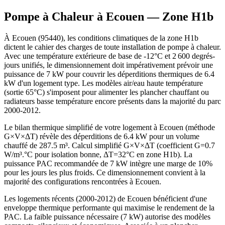
Pompe à Chaleur à
Ecouen
— Zone
H1b
À Ecouen (95440), les conditions climatiques de la zone H1b
dictent le cahier des charges de toute installation de pompe à chaleur.
Avec une température extérieure de base de -12°C et 2 600 degrés-
jours unifiés, le dimensionnement doit impérativement prévoir une
puissance de 7 kW pour couvrir les déperditions thermiques de 6.4
kW d'un logement type. Les modèles air/eau haute température
(sortie 65°C) s'imposent pour alimenter les plancher chauffant ou
radiateurs basse température encore présents dans la majorité du parc
2000-2012.
Le bilan thermique simplifié de votre logement à Ecouen (méthode
G×V×ΔT) révèle des déperditions de 6.4 kW pour un volume
chauffé de 287.5 m³. Calcul simplifié G×V×ΔT (coefficient G=0.7
W/m³.°C pour isolation bonne, ΔT=32°C en zone H1b). La
puissance PAC recommandée de 7 kW intègre une marge de 10%
pour les jours les plus froids. Ce dimensionnement convient à la
majorité des configurations rencontrées à Ecouen.
Les logements récents (2000-2012) de Ecouen bénéficient d'une
enveloppe thermique performante qui maximise le rendement de la
PAC. La faible puissance nécessaire (7 kW) autorise des modèles