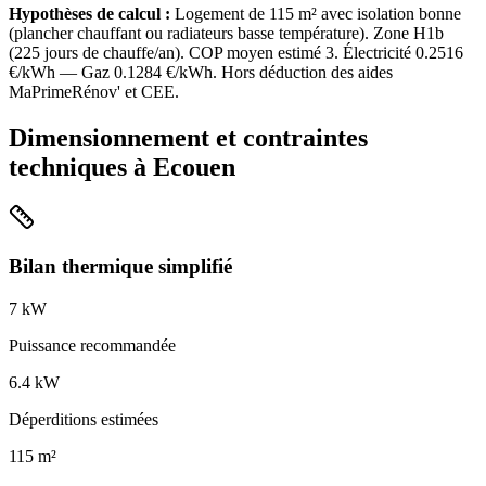
Hypothèses de calcul :
Logement de
115
m² avec isolation
bonne
(
plancher chauffant ou radiateurs basse température
). Zone
H1b
(
225
jours de chauffe/an). COP moyen estimé
3
. Électricité
0.2516
€/kWh — Gaz
0.1284
€/kWh. Hors déduction des aides
MaPrimeRénov' et CEE.
Dimensionnement et contraintes
techniques à
Ecouen
Bilan thermique simplifié
7
kW
Puissance recommandée
6.4
kW
Déperditions estimées
115
m²