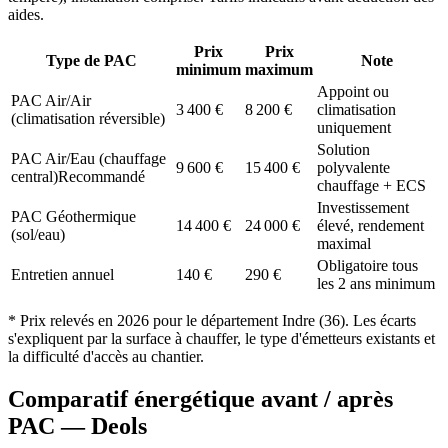
aides.
Prix
Prix
Type de PAC
Note
minimum
maximum
Appoint ou
PAC Air/Air
3 400
€
8 200
€
climatisation
(climatisation réversible)
uniquement
Solution
PAC Air/Eau (chauffage
9 600
€
15 400
€
polyvalente
central)
Recommandé
chauffage + ECS
Investissement
PAC Géothermique
14 400
€
24 000
€
élevé, rendement
(sol/eau)
maximal
Obligatoire tous
Entretien annuel
140
€
290
€
les 2 ans minimum
* Prix relevés en
2026
pour le département
Indre
(
36
). Les écarts
s'expliquent par la surface à chauffer, le type d'émetteurs existants et
la difficulté d'accès au chantier.
Comparatif énergétique avant / après
PAC —
Deols