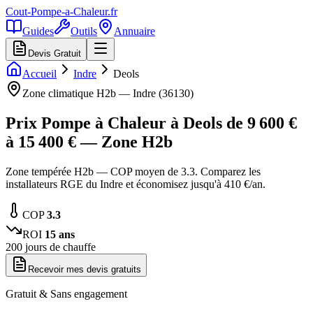
Cout-Pompe-a-Chaleur
.fr
Guides
Outils
Annuaire
Devis Gratuit
Accueil
Indre
Deols
Zone climatique
H2b
—
Indre
(
36130
)
Prix Pompe à Chaleur à
Deols
de
9 600
€
à
15 400
€ — Zone
H2b
Zone tempérée H2b — COP moyen de 3.3. Comparez les
installateurs RGE du Indre et économisez jusqu'à 410 €/an.
COP
3.3
ROI
15
ans
200
jours de chauffe
Recevoir mes devis gratuits
Gratuit & Sans engagement