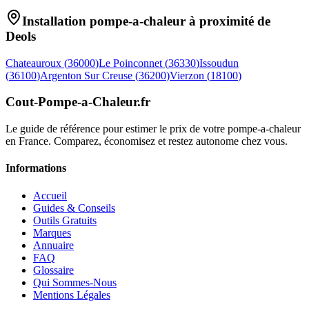
Installation pompe-a-chaleur à proximité de
Deols
Chateauroux
(
36000
)
Le Poinconnet
(
36330
)
Issoudun
(
36100
)
Argenton Sur Creuse
(
36200
)
Vierzon
(
18100
)
Cout-Pompe-a-Chaleur
.fr
Le guide de référence pour estimer le prix de votre pompe-a-chaleur
en France. Comparez, économisez et restez autonome chez vous.
Informations
Accueil
Guides & Conseils
Outils Gratuits
Marques
Annuaire
FAQ
Glossaire
Qui Sommes-Nous
Mentions Légales