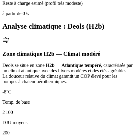
Reste à charge estimé (profil très modeste)
à partir de
0
€
Analyse climatique :
Deols
(
H2b
)
Zone climatique
H2b
— Climat
modéré
Deols
se situe en zone
H2b — Atlantique tempéré
, caractérisée par
un
climat atlantique avec des hivers modérés et des étés agréables.
La douceur relative du climat garantit un COP élevé pour les
pompes à chaleur aérothermiques
.
-8
°C
Temp. de base
2 100
DJU moyens
200