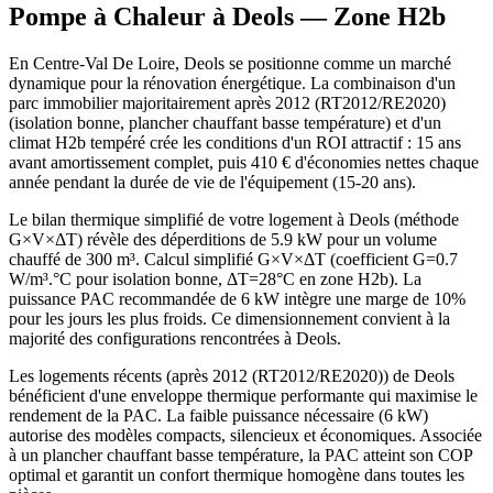
Pompe à Chaleur à
Deols
— Zone
H2b
En Centre-Val De Loire, Deols se positionne comme un marché
dynamique pour la rénovation énergétique. La combinaison d'un
parc immobilier majoritairement après 2012 (RT2012/RE2020)
(isolation bonne, plancher chauffant basse température) et d'un
climat H2b tempéré crée les conditions d'un ROI attractif : 15 ans
avant amortissement complet, puis 410 € d'économies nettes chaque
année pendant la durée de vie de l'équipement (15-20 ans).
Le bilan thermique simplifié de votre logement à Deols (méthode
G×V×ΔT) révèle des déperditions de 5.9 kW pour un volume
chauffé de 300 m³. Calcul simplifié G×V×ΔT (coefficient G=0.7
W/m³.°C pour isolation bonne, ΔT=28°C en zone H2b). La
puissance PAC recommandée de 6 kW intègre une marge de 10%
pour les jours les plus froids. Ce dimensionnement convient à la
majorité des configurations rencontrées à Deols.
Les logements récents (après 2012 (RT2012/RE2020)) de Deols
bénéficient d'une enveloppe thermique performante qui maximise le
rendement de la PAC. La faible puissance nécessaire (6 kW)
autorise des modèles compacts, silencieux et économiques. Associée
à un plancher chauffant basse température, la PAC atteint son COP
optimal et garantit un confort thermique homogène dans toutes les