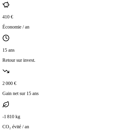
410
€
Économie / an
15
ans
Retour sur invest.
2 000
€
Gain net sur 15 ans
-
1 810
kg
CO₂ évité / an