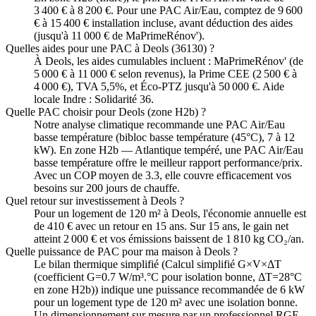
3 400 € à 8 200 €. Pour une PAC Air/Eau, comptez de 9 600
€ à 15 400 € installation incluse, avant déduction des aides
(jusqu'à 11 000 € de MaPrimeRénov').
Quelles aides pour une PAC à Deols (36130) ?
À Deols, les aides cumulables incluent : MaPrimeRénov' (de
5 000 € à 11 000 € selon revenus), la Prime CEE (2 500 € à
4 000 €), TVA 5,5%, et Éco-PTZ jusqu'à 50 000 €. Aide
locale Indre : Solidarité 36.
Quelle PAC choisir pour Deols (zone H2b) ?
Notre analyse climatique recommande une PAC Air/Eau
basse température (bibloc basse température (45°C), 7 à 12
kW). En zone H2b — Atlantique tempéré, une PAC Air/Eau
basse température offre le meilleur rapport performance/prix.
Avec un COP moyen de 3.3, elle couvre efficacement vos
besoins sur 200 jours de chauffe.
Quel retour sur investissement à Deols ?
Pour un logement de 120 m² à Deols, l'économie annuelle est
de 410 € avec un retour en 15 ans. Sur 15 ans, le gain net
atteint 2 000 € et vos émissions baissent de 1 810 kg CO₂/an.
Quelle puissance de PAC pour ma maison à Deols ?
Le bilan thermique simplifié (Calcul simplifié G×V×ΔT
(coefficient G=0.7 W/m³.°C pour isolation bonne, ΔT=28°C
en zone H2b)) indique une puissance recommandée de 6 kW
pour un logement type de 120 m² avec une isolation bonne.
Un dimensionnement sur mesure par un professionnel RGE