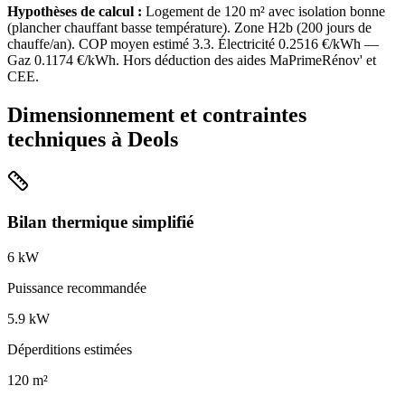
Hypothèses de calcul :
Logement de
120
m² avec isolation
bonne
(
plancher chauffant basse température
). Zone
H2b
(
200
jours de
chauffe/an). COP moyen estimé
3.3
. Électricité
0.2516
€/kWh —
Gaz
0.1174
€/kWh. Hors déduction des aides MaPrimeRénov' et
CEE.
Dimensionnement et contraintes
techniques à
Deols
Bilan thermique simplifié
6
kW
Puissance recommandée
5.9
kW
Déperditions estimées
120
m²