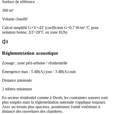
Surface de référence
300
m³
Volume chauffé
Calcul simplifié G×V×ΔT (coefficient G=0.7 W/m³.°C pour
isolation bonne, ΔT=28°C en zone H2b)
Réglementation acoustique
Zonage :
zone péri-urbaine / résidentielle
Émergence max :
5
dB(A) jour /
3
dB(A) nuit
Distance minimale
2 mètres minimum
En secteur résidentiel comme à Deols, les contraintes sonores sont
plus souples mais la réglementation nationale s'applique toujours.
Avec un terrain plus spacieux, positionnez l'unité extérieure à
distance des ouvertures des chambres.