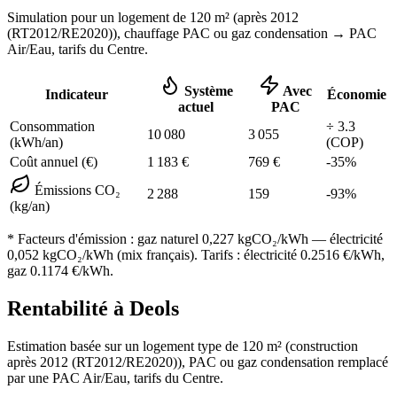
Simulation pour un logement de
120
m² (
après 2012
(RT2012/RE2020)
), chauffage
PAC ou gaz condensation
→ PAC
Air/Eau,
tarifs du Centre
.
Système
Avec
Indicateur
Économie
actuel
PAC
Consommation
÷
3.3
10 080
3 055
(kWh/an)
(COP)
Coût annuel (€)
1 183
€
769
€
-
35
%
Émissions CO₂
2 288
159
-
93
%
(kg/an)
* Facteurs d'émission :
gaz naturel 0,227
kgCO₂/kWh — électricité
0,052 kgCO₂/kWh (mix français). Tarifs : électricité
0.2516
€/kWh,
gaz
0.1174
€/kWh.
Rentabilité à
Deols
Estimation basée sur un logement type de
120
m² (construction
après 2012 (RT2012/RE2020)
),
PAC ou gaz condensation
remplacé
par une PAC Air/Eau,
tarifs du Centre
.