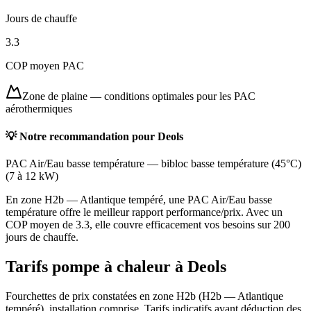
Jours de chauffe
3.3
COP moyen PAC
Zone de plaine
—
conditions optimales pour les PAC
aérothermiques
💡 Notre recommandation pour
Deols
PAC Air/Eau basse température
—
bibloc basse température (45°C)
(
7 à 12 kW
)
En zone H2b — Atlantique tempéré, une PAC Air/Eau basse
température offre le meilleur rapport performance/prix. Avec un
COP moyen de 3.3, elle couvre efficacement vos besoins sur 200
jours de chauffe.
Tarifs pompe à chaleur à
Deols
Fourchettes de prix constatées en zone
H2b
(
H2b — Atlantique
tempéré
), installation comprise. Tarifs indicatifs avant déduction des