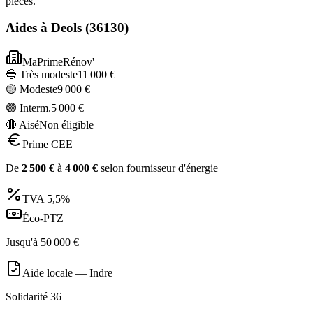
pièces.
Aides à
Deols
(
36130
)
MaPrimeRénov'
🔵 Très modeste
11 000
€
🟡 Modeste
9 000
€
🟣 Interm.
5 000
€
🔴 Aisé
Non éligible
Prime CEE
De
2 500
€
à
4 000
€
selon fournisseur d'énergie
TVA
5,5%
Éco-PTZ
Jusqu'à
50 000
€
Aide locale —
Indre
Solidarité 36