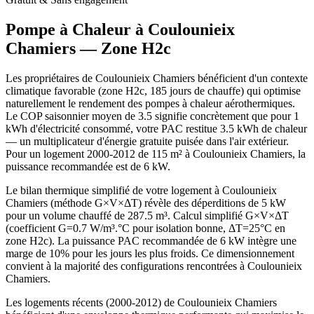
Pompe à Chaleur à
Coulounieix
Chamiers
— Zone
H2c
Les propriétaires de Coulounieix Chamiers bénéficient d'un contexte
climatique favorable (zone H2c, 185 jours de chauffe) qui optimise
naturellement le rendement des pompes à chaleur aérothermiques.
Le COP saisonnier moyen de 3.5 signifie concrètement que pour 1
kWh d'électricité consommé, votre PAC restitue 3.5 kWh de chaleur
— un multiplicateur d'énergie gratuite puisée dans l'air extérieur.
Pour un logement 2000-2012 de 115 m² à Coulounieix Chamiers, la
puissance recommandée est de 6 kW.
Le bilan thermique simplifié de votre logement à Coulounieix
Chamiers (méthode G×V×ΔT) révèle des déperditions de 5 kW
pour un volume chauffé de 287.5 m³. Calcul simplifié G×V×ΔT
(coefficient G=0.7 W/m³.°C pour isolation bonne, ΔT=25°C en
zone H2c). La puissance PAC recommandée de 6 kW intègre une
marge de 10% pour les jours les plus froids. Ce dimensionnement
convient à la majorité des configurations rencontrées à Coulounieix
Chamiers.
Les logements récents (2000-2012) de Coulounieix Chamiers