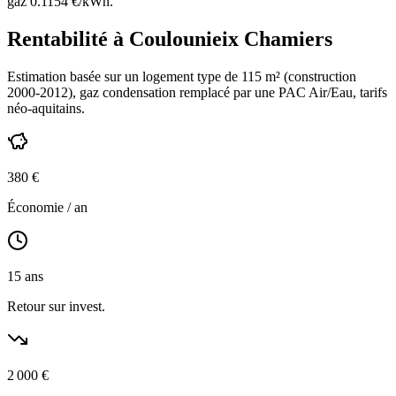
gaz
0.1154
€/kWh.
Rentabilité à
Coulounieix Chamiers
Estimation basée sur un logement type de
115
m² (construction
2000-2012
),
gaz condensation
remplacé par une PAC Air/Eau,
tarifs
néo-aquitains
.
380
€
Économie / an
15
ans
Retour sur invest.
2 000
€