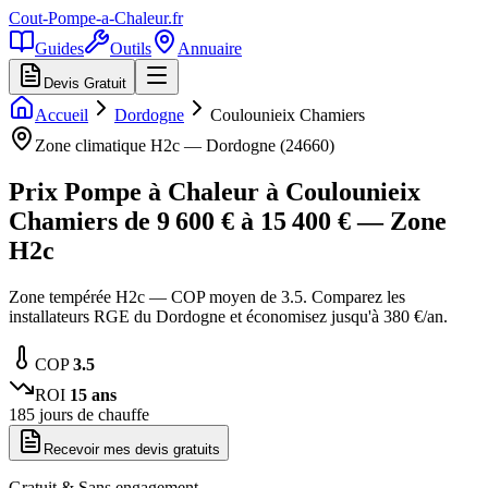
Cout-Pompe-a-Chaleur
.fr
Guides
Outils
Annuaire
Devis Gratuit
Accueil
Dordogne
Coulounieix Chamiers
Zone climatique
H2c
—
Dordogne
(
24660
)
Prix Pompe à Chaleur à
Coulounieix
Chamiers
de
9 600
€ à
15 400
€ — Zone
H2c
Zone tempérée H2c — COP moyen de 3.5. Comparez les
installateurs RGE du Dordogne et économisez jusqu'à 380 €/an.
COP
3.5
ROI
15
ans
185
jours de chauffe
Recevoir mes devis gratuits
Gratuit & Sans engagement