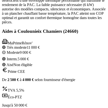
bénéficient d'une enveloppe thermique performante qui maximise le
rendement de la PAC. La faible puissance nécessaire (6 kW)
autorise des modèles compacts, silencieux et économiques. Associée
à un plancher chauffant basse température, la PAC atteint son COP
optimal et garantit un confort thermique homogène dans toutes les
pièces.
Aides à
Coulounieix Chamiers
(
24660
)
MaPrimeRénov'
🔵 Très modeste
11 000
€
🟡 Modeste
9 000
€
🟣 Interm.
5 000
€
🔴 Aisé
Non éligible
Prime CEE
De
2 500
€
à
4 000
€
selon fournisseur d'énergie
TVA
5,5%
Éco-PTZ
Jusqu'à
50 000
€