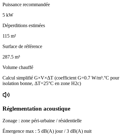
Puissance recommandée
5
kW
Déperditions estimées
115
m²
Surface de référence
287.5
m³
Volume chauffé
Calcul simplifié G×V×ΔT (coefficient G=0.7 W/m³.°C pour
isolation bonne, ΔT=25°C en zone H2c)
Réglementation acoustique
Zonage :
zone péri-urbaine / résidentielle
Émergence max :
5
dB(A) jour /
3
dB(A) nuit