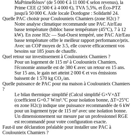
MaPrimeRénov' (de 5 000 € à 11 000 € selon revenus), la
Prime CEE (2 500 € à 4 000 €), TVA 5,5%, et Éco-PTZ
jusqu'à 50 000 €. Aide locale Dordogne : Solidarité 24.
Quelle PAC choisir pour Coulounieix Chamiers (zone H2c) ?
Notre analyse climatique recommande une PAC Air/Eau
basse température (bibloc basse température (45°C), 7 à 12
kW). En zone H2c — Sud-Ouest tempéré, une PAC Air/Eau
basse température offre le meilleur rapport performance/prix.
Avec un COP moyen de 3.5, elle couvre efficacement vos
besoins sur 185 jours de chauffe.
Quel retour sur investissement à Coulounieix Chamiers ?
Pour un logement de 115 m² à Coulounieix Chamiers,
l'économie annuelle est de 380 € avec un retour en 15 ans.
Sur 15 ans, le gain net atteint 2 000 € et vos émissions
baissent de 1 570 kg CO₂/an.
Quelle puissance de PAC pour ma maison à Coulounieix Chamiers
?
Le bilan thermique simplifié (Calcul simplifié G×V×ΔT
(coefficient G=0.7 W/m³.°C pour isolation bonne, ΔT=25°C
en zone H2c)) indique une puissance recommandée de 6 kW
pour un logement type de 115 m² avec une isolation bonne.
Un dimensionnement sur mesure par un professionnel RGE
est recommandé pour votre configuration exacte.
Faut-il une déclaration préalable pour installer une PAC à
Coulounieix Chamiers ?