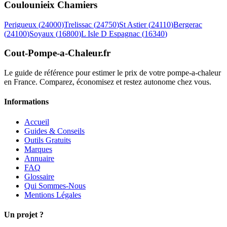
Coulounieix Chamiers
Perigueux
(
24000
)
Trelissac
(
24750
)
St Astier
(
24110
)
Bergerac
(
24100
)
Soyaux
(
16800
)
L Isle D Espagnac
(
16340
)
Cout-Pompe-a-Chaleur
.fr
Le guide de référence pour estimer le prix de votre pompe-a-chaleur
en France. Comparez, économisez et restez autonome chez vous.
Informations
Accueil
Guides & Conseils
Outils Gratuits
Marques
Annuaire
FAQ
Glossaire
Qui Sommes-Nous
Mentions Légales
Un projet ?