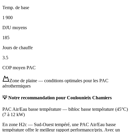
Temp. de base
1 900
DJU moyens
185
Jours de chauffe
3.5
COP moyen PAC
Zone de plaine
—
conditions optimales pour les PAC
aérothermiques
💡 Notre recommandation pour
Coulounieix Chamiers
PAC Air/Eau basse température
—
bibloc basse température (45°C)
(
7 à 12 kW
)
En zone H2c — Sud-Ouest tempéré, une PAC Air/Eau basse
température offre le meilleur rapport performance/prix. Avec un