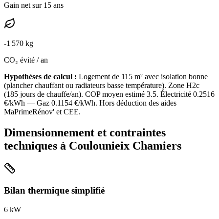
Gain net sur 15 ans
-
1 570
kg
CO₂ évité / an
Hypothèses de calcul :
Logement de
115
m² avec isolation
bonne
(
plancher chauffant ou radiateurs basse température
). Zone
H2c
(
185
jours de chauffe/an). COP moyen estimé
3.5
. Électricité
0.2516
€/kWh — Gaz
0.1154
€/kWh. Hors déduction des aides
MaPrimeRénov' et CEE.
Dimensionnement et contraintes
techniques à
Coulounieix Chamiers
Bilan thermique simplifié
6
kW