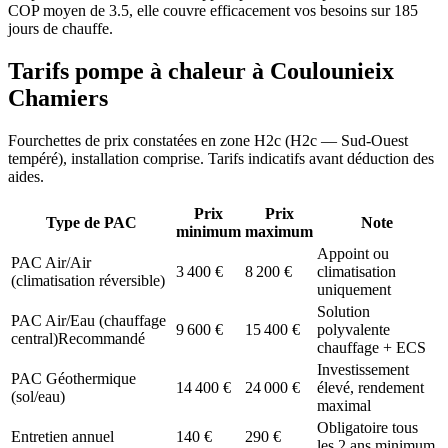
COP moyen de 3.5, elle couvre efficacement vos besoins sur 185
jours de chauffe.
Tarifs pompe à chaleur à
Coulounieix
Chamiers
Fourchettes de prix constatées en zone
H2c
(
H2c — Sud-Ouest
tempéré
), installation comprise. Tarifs indicatifs avant déduction des
aides.
Prix
Prix
Type de PAC
Note
minimum
maximum
Appoint ou
PAC Air/Air
3 400
€
8 200
€
climatisation
(climatisation réversible)
uniquement
Solution
PAC Air/Eau (chauffage
9 600
€
15 400
€
polyvalente
central)
Recommandé
chauffage + ECS
Investissement
PAC Géothermique
14 400
€
24 000
€
élevé, rendement
(sol/eau)
maximal
Obligatoire tous
Entretien annuel
140
€
290
€
les 2 ans minimum