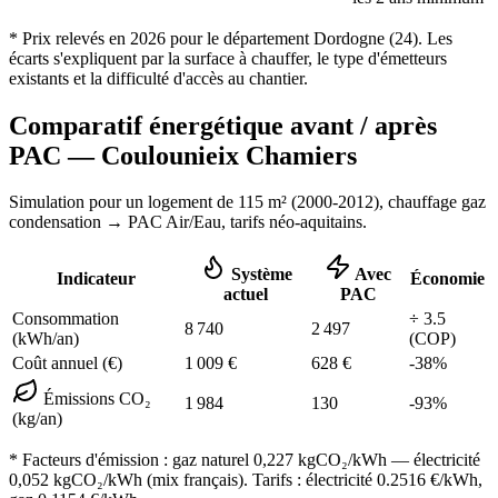
* Prix relevés en
2026
pour le département
Dordogne
(
24
). Les
écarts s'expliquent par la surface à chauffer, le type d'émetteurs
existants et la difficulté d'accès au chantier.
Comparatif énergétique avant / après
PAC —
Coulounieix Chamiers
Simulation pour un logement de
115
m² (
2000-2012
), chauffage
gaz
condensation
→ PAC Air/Eau,
tarifs néo-aquitains
.
Système
Avec
Indicateur
Économie
actuel
PAC
Consommation
÷
3.5
8 740
2 497
(kWh/an)
(COP)
Coût annuel (€)
1 009
€
628
€
-
38
%
Émissions CO₂
1 984
130
-
93
%
(kg/an)
* Facteurs d'émission :
gaz naturel 0,227
kgCO₂/kWh — électricité
0,052 kgCO₂/kWh (mix français). Tarifs : électricité
0.2516
€/kWh,