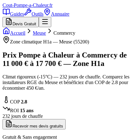
Cout-Pompe-a-Chaleur
.fr
Guides
Outils
Annuaire
Devis Gratuit
Accueil
Meuse
Commercy
Zone climatique
H1a
—
Meuse
(
55200
)
Prix Pompe à Chaleur à
Commercy
de
11 000
€ à
17 700
€ — Zone
H1a
Climat rigoureux (-15°C) — 232 jours de chauffe. Comparez les
installateurs RGE du Meuse et bénéficiez d'un COP de 2.8 pour
économiser 450 €/an.
COP
2.8
ROI
15
ans
232
jours de chauffe
Recevoir mes devis gratuits
Gratuit & Sans engagement