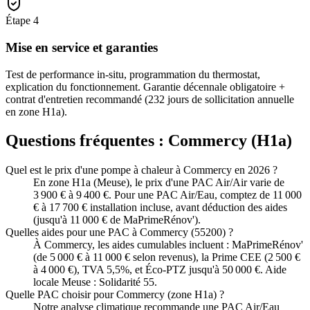
Étape
4
Mise en service et garanties
Test de performance in-situ, programmation du thermostat,
explication du fonctionnement. Garantie décennale obligatoire +
contrat d'entretien recommandé (232 jours de sollicitation annuelle
en zone H1a).
Questions fréquentes :
Commercy
(
H1a
)
Quel est le prix d'une pompe à chaleur à Commercy en 2026 ?
En zone H1a (Meuse), le prix d'une PAC Air/Air varie de
3 900 € à 9 400 €. Pour une PAC Air/Eau, comptez de 11 000
€ à 17 700 € installation incluse, avant déduction des aides
(jusqu'à 11 000 € de MaPrimeRénov').
Quelles aides pour une PAC à Commercy (55200) ?
À Commercy, les aides cumulables incluent : MaPrimeRénov'
(de 5 000 € à 11 000 € selon revenus), la Prime CEE (2 500 €
à 4 000 €), TVA 5,5%, et Éco-PTZ jusqu'à 50 000 €. Aide
locale Meuse : Solidarité 55.
Quelle PAC choisir pour Commercy (zone H1a) ?
Notre analyse climatique recommande une PAC Air/Eau