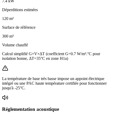
7.4
kW
Déperditions estimées
120
m²
Surface de référence
300
m³
Volume chauffé
Calcul simplifié G×V×ΔT (coefficient G=0.7 W/m³.°C pour
isolation bonne, ΔT=35°C en zone H1a)
La température de base très basse impose un appoint électrique
intégré ou une PAC haute température certifiée pour fonctionner
jusqu'à -25°C.
Réglementation acoustique