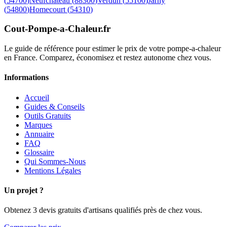
(
54700
)
Neufchateau
(
88300
)
Verdun
(
55100
)
Jarny
(
54800
)
Homecourt
(
54310
)
Cout-Pompe-a-Chaleur
.fr
Le guide de référence pour estimer le prix de votre pompe-a-chaleur
en France. Comparez, économisez et restez autonome chez vous.
Informations
Accueil
Guides & Conseils
Outils Gratuits
Marques
Annuaire
FAQ
Glossaire
Qui Sommes-Nous
Mentions Légales
Un projet ?
Obtenez 3 devis gratuits d'artisans qualifiés près de chez vous.