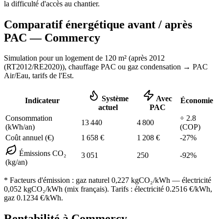
la difficulté d'accès au chantier.
Comparatif énergétique avant / après
PAC —
Commercy
Simulation pour un logement de
120
m² (
après 2012
(RT2012/RE2020)
), chauffage
PAC ou gaz condensation
→ PAC
Air/Eau,
tarifs de l'Est
.
Système
Avec
Indicateur
Économie
actuel
PAC
Consommation
÷
2.8
13 440
4 800
(kWh/an)
(COP)
Coût annuel (€)
1 658
€
1 208
€
-
27
%
Émissions CO₂
3 051
250
-
92
%
(kg/an)
* Facteurs d'émission :
gaz naturel 0,227
kgCO₂/kWh — électricité
0,052 kgCO₂/kWh (mix français). Tarifs : électricité
0.2516
€/kWh,
gaz
0.1234
€/kWh.
Rentabilité à
Commercy