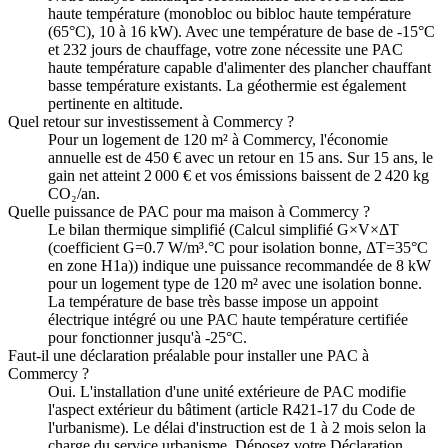
haute température (monobloc ou bibloc haute température
(65°C), 10 à 16 kW). Avec une température de base de -15°C
et 232 jours de chauffage, votre zone nécessite une PAC
haute température capable d'alimenter des plancher chauffant
basse température existants. La géothermie est également
pertinente en altitude.
Quel retour sur investissement à Commercy ?
Pour un logement de 120 m² à Commercy, l'économie
annuelle est de 450 € avec un retour en 15 ans. Sur 15 ans, le
gain net atteint 2 000 € et vos émissions baissent de 2 420 kg
CO₂/an.
Quelle puissance de PAC pour ma maison à Commercy ?
Le bilan thermique simplifié (Calcul simplifié G×V×ΔT
(coefficient G=0.7 W/m³.°C pour isolation bonne, ΔT=35°C
en zone H1a)) indique une puissance recommandée de 8 kW
pour un logement type de 120 m² avec une isolation bonne.
La température de base très basse impose un appoint
électrique intégré ou une PAC haute température certifiée
pour fonctionner jusqu'à -25°C.
Faut-il une déclaration préalable pour installer une PAC à
Commercy ?
Oui. L'installation d'une unité extérieure de PAC modifie
l'aspect extérieur du bâtiment (article R421-17 du Code de
l'urbanisme). Le délai d'instruction est de 1 à 2 mois selon la
charge du service urbanisme. Déposez votre Déclaration