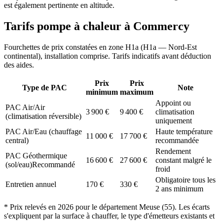
est également pertinente en altitude.
Tarifs pompe à chaleur à
Commercy
Fourchettes de prix constatées en zone
H1a
(
H1a — Nord-Est
continental
), installation comprise. Tarifs indicatifs avant déduction
des aides.
Prix
Prix
Type de PAC
Note
minimum
maximum
Appoint ou
PAC Air/Air
3 900
€
9 400
€
climatisation
(climatisation réversible)
uniquement
PAC Air/Eau (chauffage
Haute température
11 000
€
17 700
€
central)
recommandée
Rendement
PAC Géothermique
16 600
€
27 600
€
constant malgré le
(sol/eau)
Recommandé
froid
Obligatoire tous les
Entretien annuel
170
€
330
€
2 ans minimum
* Prix relevés en
2026
pour le département
Meuse
(
55
). Les écarts
s'expliquent par la surface à chauffer, le type d'émetteurs existants et