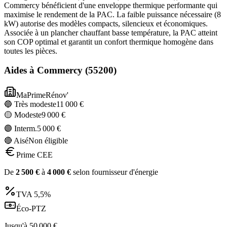
Commercy bénéficient d'une enveloppe thermique performante qui
maximise le rendement de la PAC. La faible puissance nécessaire (8
kW) autorise des modèles compacts, silencieux et économiques.
Associée à un plancher chauffant basse température, la PAC atteint
son COP optimal et garantit un confort thermique homogène dans
toutes les pièces.
Aides à
Commercy
(
55200
)
MaPrimeRénov'
🔵 Très modeste
11 000
€
🟡 Modeste
9 000
€
🟣 Interm.
5 000
€
🔴 Aisé
Non éligible
Prime CEE
De
2 500
€
à
4 000
€
selon fournisseur d'énergie
TVA
5,5%
Éco-PTZ
Jusqu'à
50 000
€