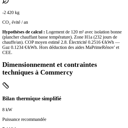
-
2 420
kg
CO₂ évité / an
Hypothèses de calcul :
Logement de
120
m² avec isolation
bonne
(
plancher chauffant basse température
). Zone
H1a
(
232
jours de
chauffe/an). COP moyen estimé
2.8
. Électricité
0.2516
€/kWh —
Gaz
0.1234
€/kWh. Hors déduction des aides MaPrimeRénov' et
CEE.
Dimensionnement et contraintes
techniques à
Commercy
Bilan thermique simplifié
8
kW
Puissance recommandée