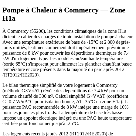
Pompe à Chaleur à
Commercy
— Zone
H1a
À Commercy (55200), les conditions climatiques de la zone H1a
dictent le cahier des charges de toute installation de pompe à chaleur.
Avec une température extérieure de base de -15°C et 2 800 degrés-
jours unifiés, le dimensionnement doit impérativement prévoir une
puissance de 8 kW pour couvrir les déperditions thermiques de 7.4
kW d'un logement type. Les modèles air/eau haute température
(sortie 65°C) s'imposent pour alimenter les plancher chauffant basse
température encore présents dans la majorité du parc après 2012
(RT2012/RE2020).
Le bilan thermique simplifié de votre logement à Commercy
(méthode G×V×ΔT) révèle des déperditions de 7.4 kW pour un
volume chauffé de 300 m³. Calcul simplifié G×V×ΔT (coefficient
G=0.7 W/m³.°C pour isolation bonne, ΔT=35°C en zone H1a). La
puissance PAC recommandée de 8 kW intègre une marge de 10%
pour les jours les plus froids. La température de base très basse
impose un appoint électrique intégré ou une PAC haute température
certifiée pour fonctionner jusqu'à -25°C.
Les logements récents (après 2012 (RT2012/RE2020)) de