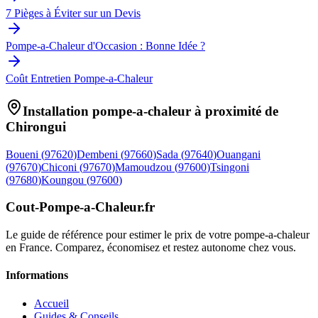
7 Pièges à Éviter sur un Devis
Pompe-a-Chaleur d'Occasion : Bonne Idée ?
Coût Entretien Pompe-a-Chaleur
Installation pompe-a-chaleur à proximité de
Chirongui
Boueni
(
97620
)
Dembeni
(
97660
)
Sada
(
97640
)
Ouangani
(
97670
)
Chiconi
(
97670
)
Mamoudzou
(
97600
)
Tsingoni
(
97680
)
Koungou
(
97600
)
Cout-Pompe-a-Chaleur
.fr
Le guide de référence pour estimer le prix de votre pompe-a-chaleur
en France. Comparez, économisez et restez autonome chez vous.
Informations
Accueil
Guides & Conseils