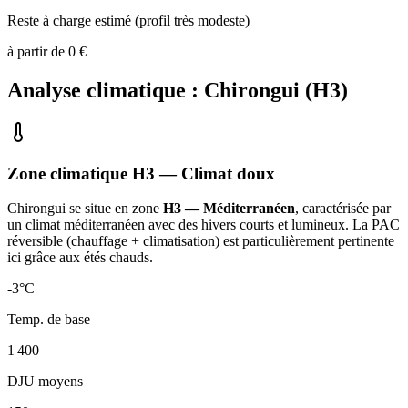
Reste à charge estimé (profil très modeste)
à partir de
0
€
Analyse climatique :
Chirongui
(
H3
)
Zone climatique
H3
— Climat
doux
Chirongui
se situe en zone
H3 — Méditerranéen
, caractérisée par
un
climat méditerranéen avec des hivers courts et lumineux. La PAC
réversible (chauffage + climatisation) est particulièrement pertinente
ici grâce aux étés chauds
.
-3
°C
Temp. de base
1 400
DJU moyens