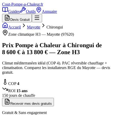
Cout-Pompe-a-Chaleur
.fr
Guides
Outils
Annuaire
Devis Gratuit
Accueil
Mayotte
Chirongui
Zone climatique
H3
—
Mayotte
(
97620
)
Prix Pompe à Chaleur à
Chirongui
de
8 600
€ à
13 800
€ — Zone
H3
Climat méditerranéen idéal (COP 4). PAC réversible chauffage +
climatisation. Comparez les installateurs RGE du Mayotte — devis
gratuit.
COP
4
ROI
15
ans
150
jours de chauffe
Recevoir mes devis gratuits
Gratuit & Sans engagement