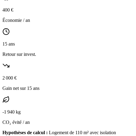
400
€
Économie / an
15
ans
Retour sur invest.
2 000
€
Gain net sur 15 ans
-
1 940
kg
CO₂ évité / an
Hypothèses de calcul :
Logement de
110
m² avec isolation