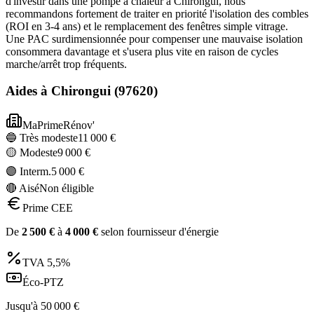
d'investir dans une pompe à chaleur à Chirongui, nous
recommandons fortement de traiter en priorité l'isolation des combles
(ROI en 3-4 ans) et le remplacement des fenêtres simple vitrage.
Une PAC surdimensionnée pour compenser une mauvaise isolation
consommera davantage et s'usera plus vite en raison de cycles
marche/arrêt trop fréquents.
Aides à
Chirongui
(
97620
)
MaPrimeRénov'
🔵 Très modeste
11 000
€
🟡 Modeste
9 000
€
🟣 Interm.
5 000
€
🔴 Aisé
Non éligible
Prime CEE
De
2 500
€
à
4 000
€
selon fournisseur d'énergie
TVA
5,5%
Éco-PTZ
Jusqu'à
50 000
€