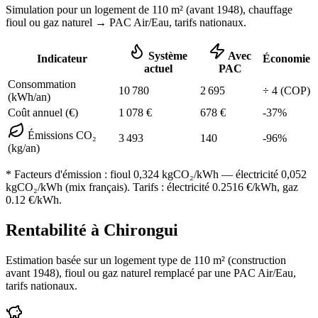
Simulation pour un logement de
110
m² (
avant 1948
), chauffage
fioul ou gaz naturel
→ PAC Air/Eau,
tarifs nationaux
.
Système
Avec
Indicateur
Économie
actuel
PAC
Consommation
10 780
2 695
÷
4
(COP)
(kWh/an)
Coût annuel (€)
1 078
€
678
€
-
37
%
Émissions CO₂
3 493
140
-
96
%
(kg/an)
* Facteurs d'émission :
fioul 0,324
kgCO₂/kWh — électricité 0,052
kgCO₂/kWh (mix français). Tarifs : électricité
0.2516
€/kWh, gaz
0.12
€/kWh.
Rentabilité à
Chirongui
Estimation basée sur un logement type de
110
m² (construction
avant 1948
),
fioul ou gaz naturel
remplacé par une PAC Air/Eau,
tarifs nationaux
.