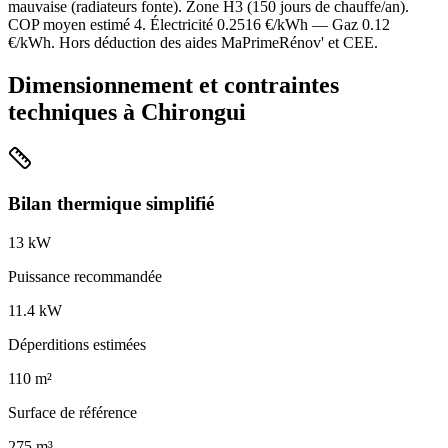
mauvaise
(
radiateurs fonte
). Zone
H3
(
150
jours de chauffe/an).
COP moyen estimé
4
. Électricité
0.2516
€/kWh — Gaz
0.12
€/kWh. Hors déduction des aides MaPrimeRénov' et CEE.
Dimensionnement et contraintes
techniques à
Chirongui
Bilan thermique simplifié
13
kW
Puissance recommandée
11.4
kW
Déperditions estimées
110
m²
Surface de référence
275
m³