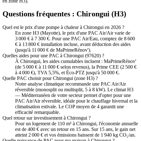
en zone H3).
Questions fréquentes :
Chirongui
(
H3
)
Quel est le prix d'une pompe à chaleur à Chirongui en 2026 ?
En zone H3 (Mayotte), le prix d'une PAC Air/Air varie de
3 000 € à 7 300 €. Pour une PAC Air/Eau, comptez de 8 600
€ à 13 800 € installation incluse, avant déduction des aides
(jusqu'à 11 000 € de MaPrimeRénov').
Quelles aides pour une PAC à Chirongui (97620) ?
À Chirongui, les aides cumulables incluent : MaPrimeRénov'
(de 5 000 € à 11 000 € selon revenus), la Prime CEE (2 500 €
à 4 000 €), TVA 5,5%, et Éco-PTZ jusqu'à 50 000 €.
Quelle PAC choisir pour Chirongui (zone H3) ?
Notre analyse climatique recommande une PAC Air/Air
réversible (monosplit ou multisplit, 5 à 8 kW). Le climat H3
— Méditerranéen de votre secteur permet d'opter pour une
PAC Air/Air réversible, idéale pour le chauffage hivernal et la
climatisation estivale. Le COP moyen de 4 garantit une
efficacité remarquable.
Quel retour sur investissement à Chirongui ?
Pour un logement de 110 m² à Chirongui, l'économie annuelle
est de 400 € avec un retour en 15 ans. Sur 15 ans, le gain net
atteint 2 000 € et vos émissions baissent de 1 940 kg CO₂/an.
Quelle puissance de PAC pour ma maison à Chirongui ?