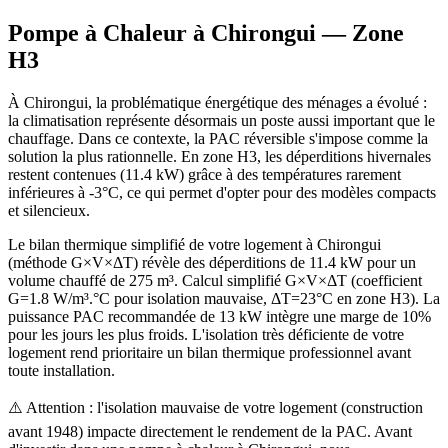
Pompe à Chaleur à
Chirongui
— Zone
H3
À Chirongui, la problématique énergétique des ménages a évolué :
la climatisation représente désormais un poste aussi important que le
chauffage. Dans ce contexte, la PAC réversible s'impose comme la
solution la plus rationnelle. En zone H3, les déperditions hivernales
restent contenues (11.4 kW) grâce à des températures rarement
inférieures à -3°C, ce qui permet d'opter pour des modèles compacts
et silencieux.
Le bilan thermique simplifié de votre logement à Chirongui
(méthode G×V×ΔT) révèle des déperditions de 11.4 kW pour un
volume chauffé de 275 m³. Calcul simplifié G×V×ΔT (coefficient
G=1.8 W/m³.°C pour isolation mauvaise, ΔT=23°C en zone H3). La
puissance PAC recommandée de 13 kW intègre une marge de 10%
pour les jours les plus froids. L'isolation très déficiente de votre
logement rend prioritaire un bilan thermique professionnel avant
toute installation.
⚠️ Attention : l'isolation mauvaise de votre logement (construction
avant 1948) impacte directement le rendement de la PAC. Avant