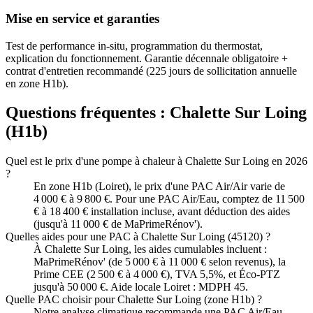
Mise en service et garanties
Test de performance in-situ, programmation du thermostat,
explication du fonctionnement. Garantie décennale obligatoire +
contrat d'entretien recommandé (225 jours de sollicitation annuelle
en zone H1b).
Questions fréquentes :
Chalette Sur Loing
(
H1b
)
Quel est le prix d'une pompe à chaleur à Chalette Sur Loing en 2026
?
En zone H1b (Loiret), le prix d'une PAC Air/Air varie de
4 000 € à 9 800 €. Pour une PAC Air/Eau, comptez de 11 500
€ à 18 400 € installation incluse, avant déduction des aides
(jusqu'à 11 000 € de MaPrimeRénov').
Quelles aides pour une PAC à Chalette Sur Loing (45120) ?
À Chalette Sur Loing, les aides cumulables incluent :
MaPrimeRénov' (de 5 000 € à 11 000 € selon revenus), la
Prime CEE (2 500 € à 4 000 €), TVA 5,5%, et Éco-PTZ
jusqu'à 50 000 €. Aide locale Loiret : MDPH 45.
Quelle PAC choisir pour Chalette Sur Loing (zone H1b) ?
Notre analyse climatique recommande une PAC Air/Eau