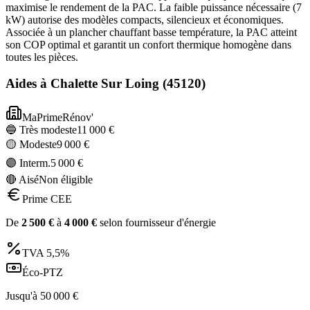
maximise le rendement de la PAC. La faible puissance nécessaire (7
kW) autorise des modèles compacts, silencieux et économiques.
Associée à un plancher chauffant basse température, la PAC atteint
son COP optimal et garantit un confort thermique homogène dans
toutes les pièces.
Aides à
Chalette Sur Loing
(
45120
)
MaPrimeRénov'
🔵 Très modeste
11 000
€
🟡 Modeste
9 000
€
🟣 Interm.
5 000
€
🔴 Aisé
Non éligible
Prime CEE
De
2 500
€
à
4 000
€
selon fournisseur d'énergie
TVA
5,5%
Éco-PTZ
Jusqu'à
50 000
€