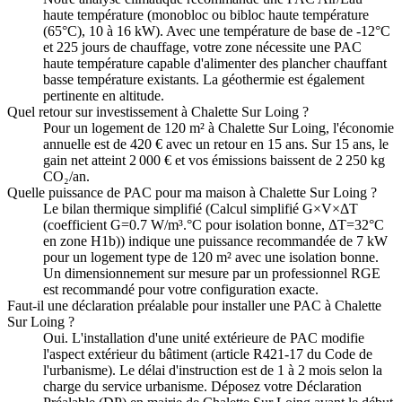
haute température (monobloc ou bibloc haute température
(65°C), 10 à 16 kW). Avec une température de base de -12°C
et 225 jours de chauffage, votre zone nécessite une PAC
haute température capable d'alimenter des plancher chauffant
basse température existants. La géothermie est également
pertinente en altitude.
Quel retour sur investissement à Chalette Sur Loing ?
Pour un logement de 120 m² à Chalette Sur Loing, l'économie
annuelle est de 420 € avec un retour en 15 ans. Sur 15 ans, le
gain net atteint 2 000 € et vos émissions baissent de 2 250 kg
CO₂/an.
Quelle puissance de PAC pour ma maison à Chalette Sur Loing ?
Le bilan thermique simplifié (Calcul simplifié G×V×ΔT
(coefficient G=0.7 W/m³.°C pour isolation bonne, ΔT=32°C
en zone H1b)) indique une puissance recommandée de 7 kW
pour un logement type de 120 m² avec une isolation bonne.
Un dimensionnement sur mesure par un professionnel RGE
est recommandé pour votre configuration exacte.
Faut-il une déclaration préalable pour installer une PAC à Chalette
Sur Loing ?
Oui. L'installation d'une unité extérieure de PAC modifie
l'aspect extérieur du bâtiment (article R421-17 du Code de
l'urbanisme). Le délai d'instruction est de 1 à 2 mois selon la
charge du service urbanisme. Déposez votre Déclaration