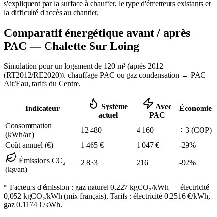
s'expliquent par la surface à chauffer, le type d'émetteurs existants et
la difficulté d'accès au chantier.
Comparatif énergétique avant / après
PAC —
Chalette Sur Loing
Simulation pour un logement de
120
m² (
après 2012
(RT2012/RE2020)
), chauffage
PAC ou gaz condensation
→ PAC
Air/Eau,
tarifs du Centre
.
Système
Avec
Indicateur
Économie
actuel
PAC
Consommation
12 480
4 160
÷
3
(COP)
(kWh/an)
Coût annuel (€)
1 465
€
1 047
€
-
29
%
Émissions CO₂
2 833
216
-
92
%
(kg/an)
* Facteurs d'émission :
gaz naturel 0,227
kgCO₂/kWh — électricité
0,052 kgCO₂/kWh (mix français). Tarifs : électricité
0.2516
€/kWh,
gaz
0.1174
€/kWh.