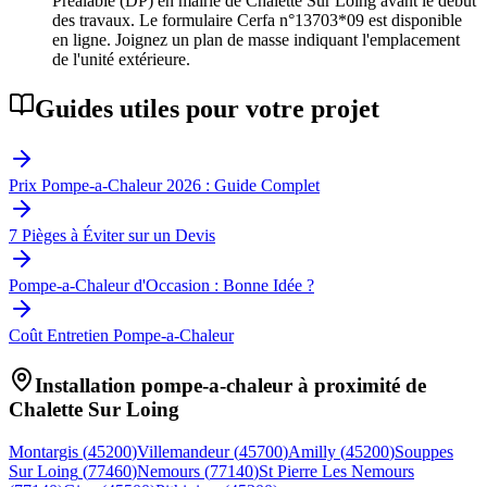
Préalable (DP) en mairie de Chalette Sur Loing avant le début
des travaux. Le formulaire Cerfa n°13703*09 est disponible
en ligne. Joignez un plan de masse indiquant l'emplacement
de l'unité extérieure.
Guides utiles pour votre projet
Prix Pompe-a-Chaleur 2026 : Guide Complet
7 Pièges à Éviter sur un Devis
Pompe-a-Chaleur d'Occasion : Bonne Idée ?
Coût Entretien Pompe-a-Chaleur
Installation pompe-a-chaleur à proximité de
Chalette Sur Loing
Montargis
(
45200
)
Villemandeur
(
45700
)
Amilly
(
45200
)
Souppes
Sur Loing
(
77460
)
Nemours
(
77140
)
St Pierre Les Nemours