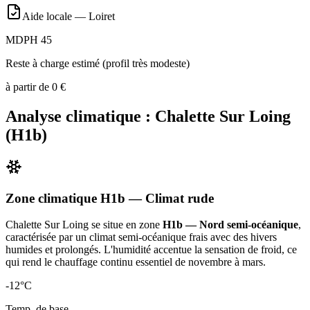
Aide locale —
Loiret
MDPH 45
Reste à charge estimé (profil très modeste)
à partir de
0
€
Analyse climatique :
Chalette Sur Loing
(
H1b
)
Zone climatique
H1b
— Climat
rude
Chalette Sur Loing
se situe en zone
H1b — Nord semi-océanique
,
caractérisée par un
climat semi-océanique frais avec des hivers
humides et prolongés. L'humidité accentue la sensation de froid, ce
qui rend le chauffage continu essentiel de novembre à mars
.
-12
°C
Temp. de base