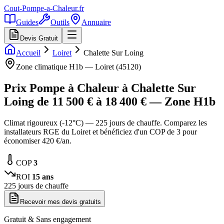
Cout-Pompe-a-Chaleur
.fr
Guides
Outils
Annuaire
Devis Gratuit
Accueil
Loiret
Chalette Sur Loing
Zone climatique
H1b
—
Loiret
(
45120
)
Prix Pompe à Chaleur à
Chalette Sur
Loing
de
11 500
€ à
18 400
€ — Zone
H1b
Climat rigoureux (-12°C) — 225 jours de chauffe. Comparez les
installateurs RGE du Loiret et bénéficiez d'un COP de 3 pour
économiser 420 €/an.
COP
3
ROI
15
ans
225
jours de chauffe
Recevoir mes devis gratuits
Gratuit & Sans engagement