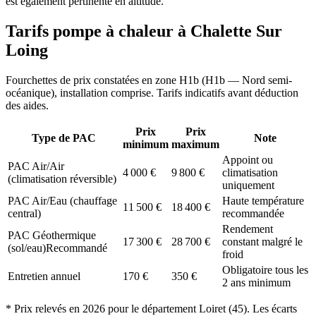
est également pertinente en altitude.
Tarifs pompe à chaleur à
Chalette Sur
Loing
Fourchettes de prix constatées en zone
H1b
(
H1b — Nord semi-
océanique
), installation comprise. Tarifs indicatifs avant déduction
des aides.
Prix
Prix
Type de PAC
Note
minimum
maximum
Appoint ou
PAC Air/Air
4 000
€
9 800
€
climatisation
(climatisation réversible)
uniquement
PAC Air/Eau (chauffage
Haute température
11 500
€
18 400
€
central)
recommandée
Rendement
PAC Géothermique
17 300
€
28 700
€
constant malgré le
(sol/eau)
Recommandé
froid
Obligatoire tous les
Entretien annuel
170
€
350
€
2 ans minimum
* Prix relevés en
2026
pour le département
Loiret
(
45
). Les écarts