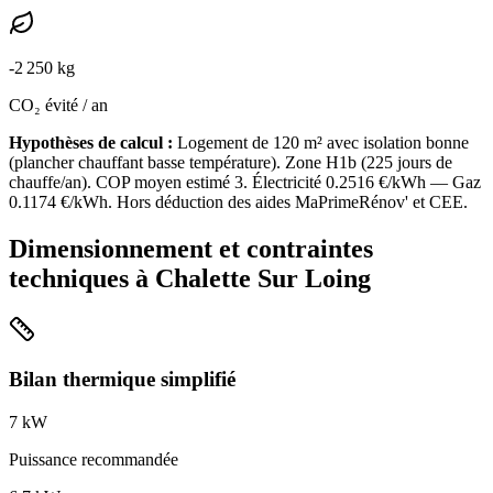
-
2 250
kg
CO₂ évité / an
Hypothèses de calcul :
Logement de
120
m² avec isolation
bonne
(
plancher chauffant basse température
). Zone
H1b
(
225
jours de
chauffe/an). COP moyen estimé
3
. Électricité
0.2516
€/kWh — Gaz
0.1174
€/kWh. Hors déduction des aides MaPrimeRénov' et CEE.
Dimensionnement et contraintes
techniques à
Chalette Sur Loing
Bilan thermique simplifié
7
kW
Puissance recommandée