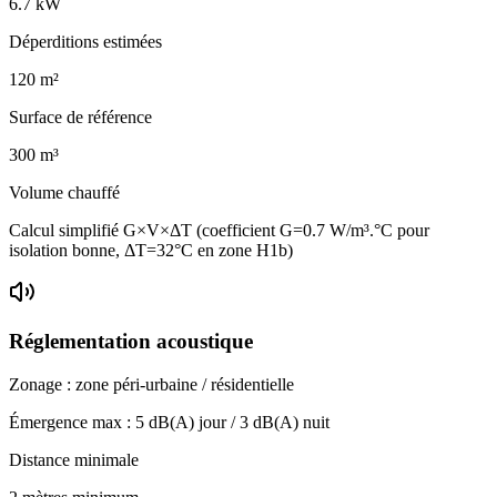
6.7
kW
Déperditions estimées
120
m²
Surface de référence
300
m³
Volume chauffé
Calcul simplifié G×V×ΔT (coefficient G=0.7 W/m³.°C pour
isolation bonne, ΔT=32°C en zone H1b)
Réglementation acoustique
Zonage :
zone péri-urbaine / résidentielle
Émergence max :
5
dB(A) jour /
3
dB(A) nuit
Distance minimale