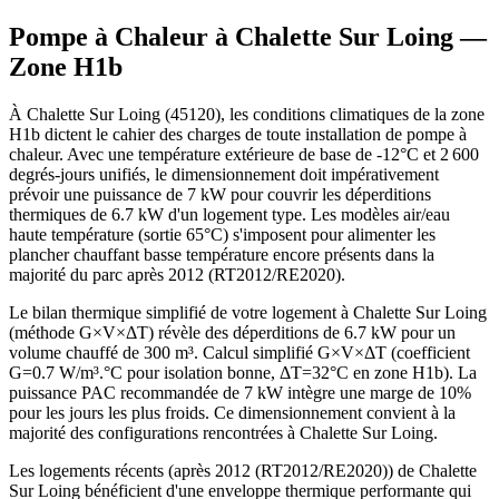
Pompe à Chaleur à
Chalette Sur Loing
—
Zone
H1b
À Chalette Sur Loing (45120), les conditions climatiques de la zone
H1b dictent le cahier des charges de toute installation de pompe à
chaleur. Avec une température extérieure de base de -12°C et 2 600
degrés-jours unifiés, le dimensionnement doit impérativement
prévoir une puissance de 7 kW pour couvrir les déperditions
thermiques de 6.7 kW d'un logement type. Les modèles air/eau
haute température (sortie 65°C) s'imposent pour alimenter les
plancher chauffant basse température encore présents dans la
majorité du parc après 2012 (RT2012/RE2020).
Le bilan thermique simplifié de votre logement à Chalette Sur Loing
(méthode G×V×ΔT) révèle des déperditions de 6.7 kW pour un
volume chauffé de 300 m³. Calcul simplifié G×V×ΔT (coefficient
G=0.7 W/m³.°C pour isolation bonne, ΔT=32°C en zone H1b). La
puissance PAC recommandée de 7 kW intègre une marge de 10%
pour les jours les plus froids. Ce dimensionnement convient à la
majorité des configurations rencontrées à Chalette Sur Loing.
Les logements récents (après 2012 (RT2012/RE2020)) de Chalette
Sur Loing bénéficient d'une enveloppe thermique performante qui