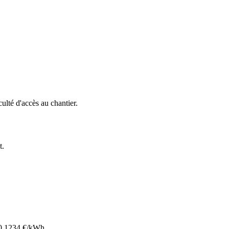
iculté d'accès au chantier.
t
.
0.1234
€/kWh.