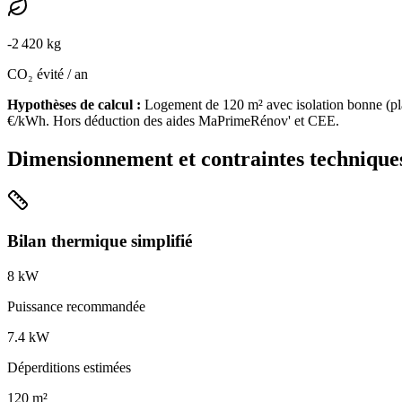
-
2 420
kg
CO₂ évité / an
Hypothèses de calcul :
Logement de
120
m² avec isolation
bonne
(
pl
€/kWh. Hors déduction des aides MaPrimeRénov' et CEE.
Dimensionnement et contraintes technique
Bilan thermique simplifié
8
kW
Puissance recommandée
7.4
kW
Déperditions estimées
120
m²