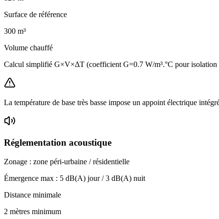
Surface de référence
300
m³
Volume chauffé
Calcul simplifié G×V×ΔT (coefficient G=0.7 W/m³.°C pour isolatio
La température de base très basse impose un appoint électrique intégr
Réglementation acoustique
Zonage :
zone péri-urbaine / résidentielle
Émergence max :
5
dB(A) jour /
3
dB(A) nuit
Distance minimale
2 mètres minimum