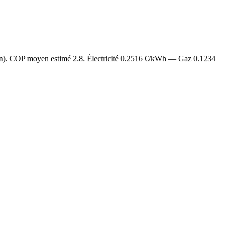
an). COP moyen estimé
2.8
. Électricité
0.2516
€/kWh — Gaz
0.1234