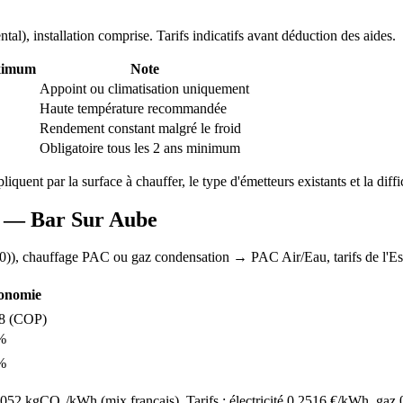
ntal
), installation comprise. Tarifs indicatifs avant déduction des aides.
ximum
Note
Appoint ou climatisation uniquement
Haute température recommandée
Rendement constant malgré le froid
Obligatoire tous les 2 ans minimum
pliquent par la surface à chauffer, le type d'émetteurs existants et la diff
AC —
Bar Sur Aube
0)
), chauffage
PAC ou gaz condensation
→ PAC Air/Eau,
tarifs de l'Es
onomie
8
(COP)
%
%
52 kgCO₂/kWh (mix français). Tarifs : électricité
0.2516
€/kWh, gaz