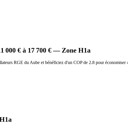
11 000
€ à
17 700
€ — Zone
H1a
allateurs RGE du Aube et bénéficiez d'un COP de 2.8 pour économiser 
H1a