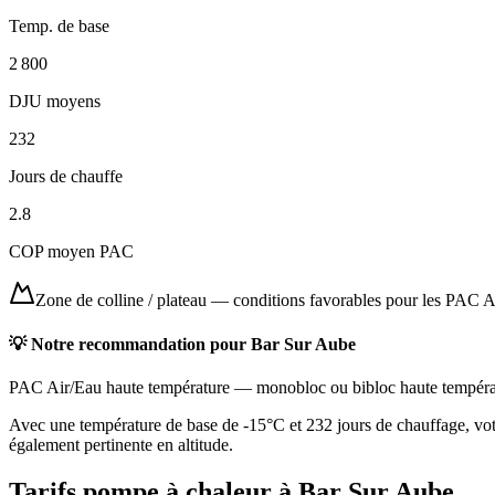
Temp. de base
2 800
DJU moyens
232
Jours de chauffe
2.8
COP moyen PAC
Zone de colline / plateau
—
conditions favorables pour les PAC A
💡 Notre recommandation pour
Bar Sur Aube
PAC Air/Eau haute température
—
monobloc ou bibloc haute tempéra
Avec une température de base de -15°C et 232 jours de chauffage, vot
également pertinente en altitude.
Tarifs pompe à chaleur à
Bar Sur Aube