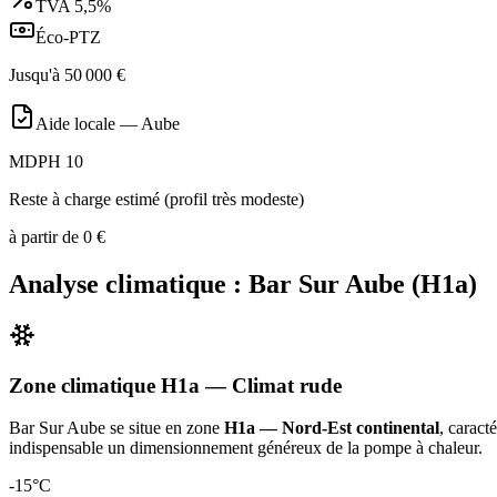
TVA
5,5%
Éco-PTZ
Jusqu'à
50 000
€
Aide locale —
Aube
MDPH 10
Reste à charge estimé (profil très modeste)
à partir de
0
€
Analyse climatique :
Bar Sur Aube
(
H1a
)
Zone climatique
H1a
— Climat
rude
Bar Sur Aube
se situe en zone
H1a — Nord-Est continental
, caract
indispensable un dimensionnement généreux de la pompe à chaleur
.
-15
°C