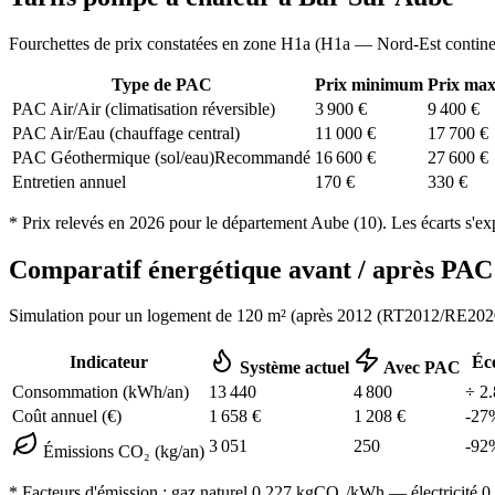
Fourchettes de prix constatées en zone
H1a
(
H1a — Nord-Est contine
Type de PAC
Prix minimum
Prix ma
PAC Air/Air (climatisation réversible)
3 900
€
9 400
€
PAC Air/Eau (chauffage central)
11 000
€
17 700
€
PAC Géothermique (sol/eau)
Recommandé
16 600
€
27 600
€
Entretien annuel
170
€
330
€
* Prix relevés en
2026
pour le département
Aube
(
10
). Les écarts s'ex
Comparatif énergétique avant / après P
Simulation pour un logement de
120
m² (
après 2012 (RT2012/RE202
Indicateur
Éc
Système actuel
Avec PAC
Consommation (kWh/an)
13 440
4 800
÷
2.
Coût annuel (€)
1 658
€
1 208
€
-
27
3 051
250
-
92
Émissions CO₂ (kg/an)
* Facteurs d'émission :
gaz naturel 0,227
kgCO₂/kWh — électricité 0,0