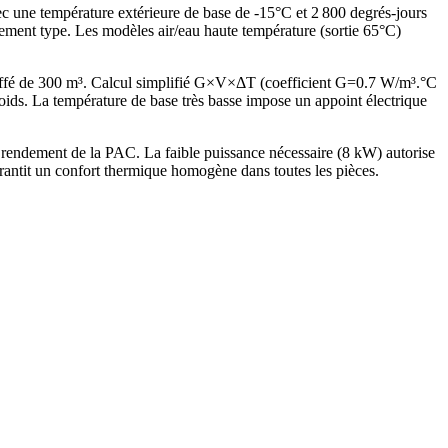
ec une température extérieure de base de -15°C et 2 800 degrés-jours
ement type. Les modèles air/eau haute température (sortie 65°C)
ffé de 300 m³. Calcul simplifié G×V×ΔT (coefficient G=0.7 W/m³.°C
s. La température de base très basse impose un appoint électrique
endement de la PAC. La faible puissance nécessaire (8 kW) autorise
antit un confort thermique homogène dans toutes les pièces.