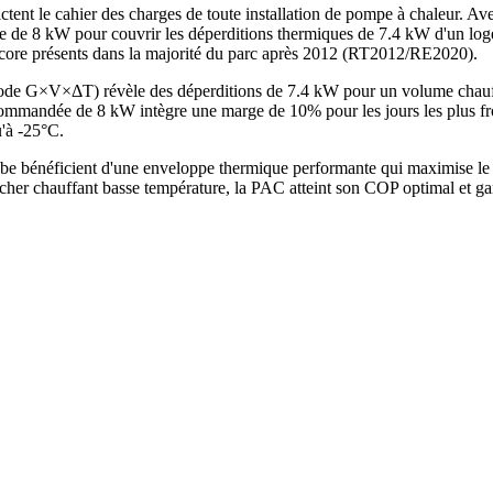
tent le cahier des charges de toute installation de pompe à chaleur. Av
e de 8 kW pour couvrir les déperditions thermiques de 7.4 kW d'un log
encore présents dans la majorité du parc après 2012 (RT2012/RE2020).
thode G×V×ΔT) révèle des déperditions de 7.4 kW pour un volume chau
mandée de 8 kW intègre une marge de 10% pour les jours les plus froid
u'à -25°C.
 bénéficient d'une enveloppe thermique performante qui maximise le r
her chauffant basse température, la PAC atteint son COP optimal et gar