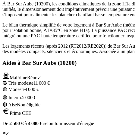
À Bar Sur Aube (10200), les conditions climatiques de la zone H1a dic
unifiés, le dimensionnement doit impérativement prévoir une puissanc
s'imposent pour alimenter les plancher chauffant basse température 
Le bilan thermique simplifié de votre logement à Bar Sur Aube (mé
pour isolation bonne, ΔT=35°C en zone H1a). La puissance PAC recom
intégré ou une PAC haute température certifiée pour fonctionner jusq
Les logements récents (après 2012 (RT2012/RE2020)) de Bar Sur Aube
des modèles compacts, silencieux et économiques. Associée à un planc
Aides à
Bar Sur Aube
(
10200
)
MaPrimeRénov'
🔵 Très modeste
11 000
€
🟡 Modeste
9 000
€
🟣 Interm.
5 000
€
🔴 Aisé
Non éligible
Prime CEE
De
2 500
€
à
4 000
€
selon fournisseur d'énergie