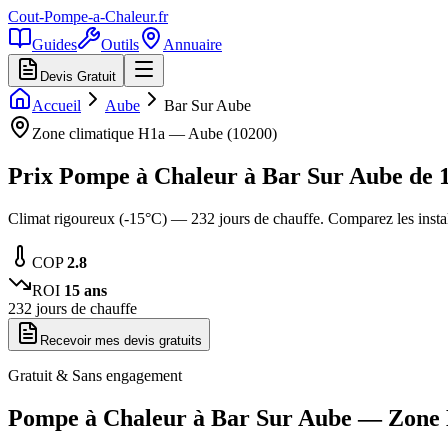
Cout-Pompe-a-Chaleur
.fr
Guides
Outils
Annuaire
Devis Gratuit
Accueil
Aube
Bar Sur Aube
Zone climatique
H1a
—
Aube
(
10200
)
Prix Pompe à Chaleur à
Bar Sur Aube
de
Climat rigoureux (-15°C) — 232 jours de chauffe. Comparez les inst
COP
2.8
ROI
15
ans
232
jours de chauffe
Recevoir mes devis gratuits
Gratuit & Sans engagement
Pompe à Chaleur à
Bar Sur Aube
— Zone