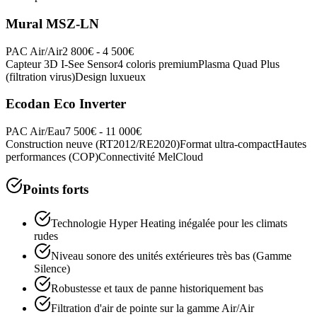
Mural MSZ-LN
PAC Air/Air
2 800€ - 4 500€
Capteur 3D I-See Sensor
4 coloris premium
Plasma Quad Plus
(filtration virus)
Design luxueux
Ecodan Eco Inverter
PAC Air/Eau
7 500€ - 11 000€
Construction neuve (RT2012/RE2020)
Format ultra-compact
Hautes
performances (COP)
Connectivité MelCloud
Points forts
Technologie Hyper Heating inégalée pour les climats
rudes
Niveau sonore des unités extérieures très bas (Gamme
Silence)
Robustesse et taux de panne historiquement bas
Filtration d'air de pointe sur la gamme Air/Air