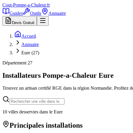
Cout-Pompe-a-Chaleur
.fr
Guides
Outils
Annuaire
Devis Gratuit
Accueil
Annuaire
Eure (27)
Département
27
Installateurs Pompe-a-Chaleur
Eure
Trouvez un artisan certifié RGE dans la région
Normandie
. Profitez 
10
villes desservies dans le
Eure
Principales installations