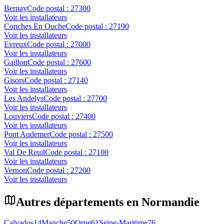
Bernay
Code postal :
27300
Voir les installateurs
Conches En Ouche
Code postal :
27190
Voir les installateurs
Evreux
Code postal :
27000
Voir les installateurs
Gaillon
Code postal :
27600
Voir les installateurs
Gisors
Code postal :
27140
Voir les installateurs
Les Andelys
Code postal :
27700
Voir les installateurs
Louviers
Code postal :
27400
Voir les installateurs
Pont Audemer
Code postal :
27500
Voir les installateurs
Val De Reuil
Code postal :
27100
Voir les installateurs
Vernon
Code postal :
27200
Voir les installateurs
Autres départements en
Normandie
Calvados
14
Manche
50
Orne
61
Seine-Maritime
76